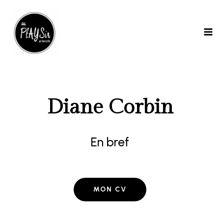
Aller
MA
au
ME
contenu
Diane Corbin
En bref
MON CV