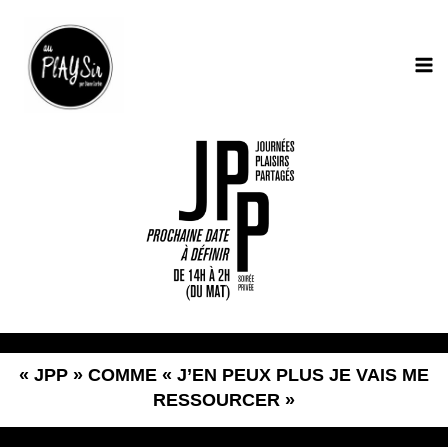
Aller
MA
au
ME
contenu
« JPP » COMME « J’EN PEUX PLUS JE VAIS ME
RESSOURCER »