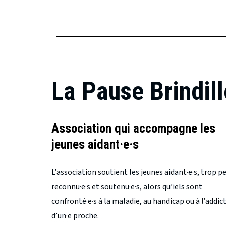
La Pause Brindill
Association qui accompagne les
jeunes aidant·e·s
L’association soutient les jeunes aidant·e·s, trop p
reconnu·e·s et soutenu·e·s, alors qu’iels sont
confronté·e·s à la maladie, au handicap ou à l’addic
d’un·e proche.