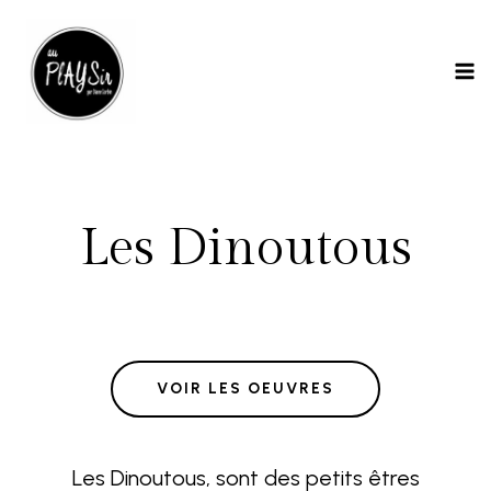
Aller
MA
au
ME
contenu
Les Dinoutous
VOIR LES OEUVRES
Les Dinoutous, sont des petits êtres