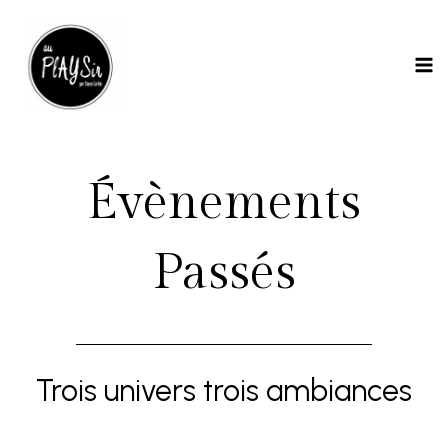
Aller
MA
au
ME
contenu
Évènements
Passés
Trois univers trois ambiances